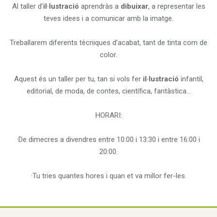
Al taller d’
il·lustració
aprendràs a
dibuixar
, a representar les
teves idees i a comunicar amb la imatge.
Treballarem diferents tècniques d’acabat, tant de tinta com de
color.
Aquest és un taller per tu, tan si vols fer
il·lustració
infantil,
editorial, de moda, de contes, científica, fantàstica…
HORARI:
·De dimecres a divendres entre 10:00 i 13:30 i entre 16:00 i
20:00.
·Tu tries quantes hores i quan et va millor fer-les.