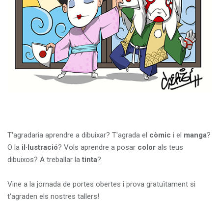
T'agradaria aprendre a dibuixar? T'agrada el
còmic
i el
manga
?
O la
il·lustració
? Vols aprendre a posar
color
als teus
dibuixos? A treballar la
tinta
?
Vine a la jornada de portes obertes i prova gratuïtament si
t'agraden els nostres tallers!