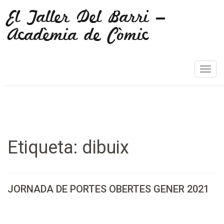
El Taller Del Barri –
Acadèmia de Còmic
T
o
g
g
l
e
Etiqueta:
dibuix
n
a
v
i
JORNADA DE PORTES OBERTES GENER 2021
g
a
t