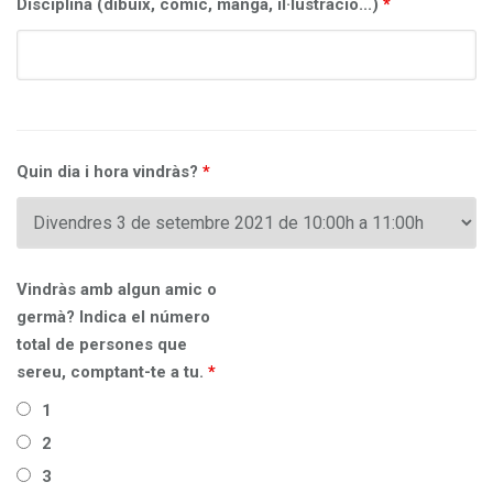
Disciplina (dibuix, còmic, manga, il·lustració...)
*
Quin dia i hora vindràs?
*
Vindràs amb algun amic o
germà? Indica el número
total de persones que
sereu, comptant-te a tu.
*
1
2
3