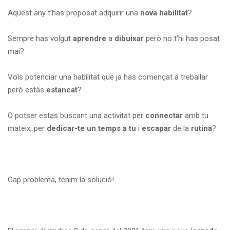
i
Aquest any t’has proposat adquirir una
nova
habilitat
?
o
n
Sempre has volgut
aprendre
a
dibuixar
però no t’hi has posat
mai?
Vols potenciar una habilitat que ja has començat a treballar
però estàs
estancat
?
O potser estas buscant una activitat per
connectar
amb tu
mateix, per
dedicar-te un temps a tu
i
escapar
de la
rutina
?
Cap problema, tenim la solució!