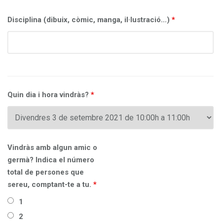
Disciplina (dibuix, còmic, manga, il·lustració...)
*
Quin dia i hora vindràs?
*
Vindràs amb algun amic o
germà? Indica el número
total de persones que
sereu, comptant-te a tu.
*
1
2