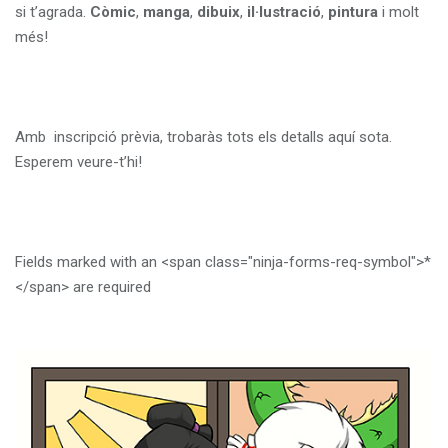
si t’agrada.
Còmic
,
manga
,
dibuix
,
il·lustració
,
pintura
i molt
més!
Amb inscripció prèvia, trobaràs tots els detalls aquí sota.
Esperem veure-t’hi!
Fields marked with an <span class="ninja-forms-req-symbol">*
</span> are required