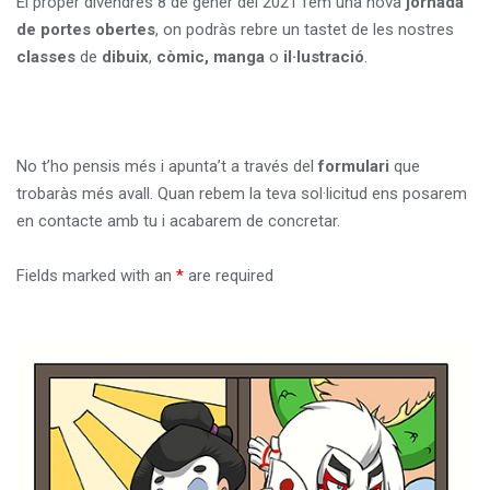
El proper divendres 8 de gener del 2021 fem una nova
jornada
de
portes
obertes
, on podràs rebre un tastet de les nostres
classes
de
dibuix
,
còmic, manga
o
il·lustració
.
No t’ho pensis més i apunta’t a través del
formulari
que
trobaràs més avall. Quan rebem la teva sol·licitud ens posarem
en contacte amb tu i acabarem de concretar.
Fields marked with an
*
are required