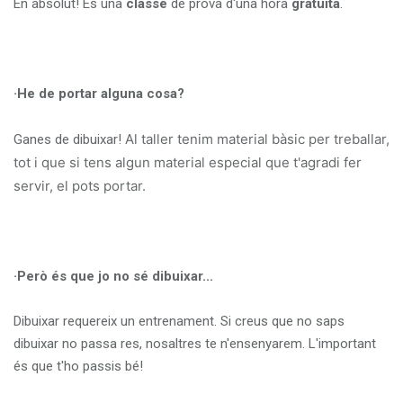
En absolut! És una
classe
de prova d'una hora
gratuïta
.
·He de portar alguna cosa?
Al taller tenim material bàsic per treballar,
Ganes de dibuixar!
tot i que si tens algun material especial que t'agradi fer
servir, el pots portar.
·Però és que jo no sé dibuixar...
Dibuixar requereix un entrenament. Si creus que no saps
dibuixar no passa res, nosaltres te n'ensenyarem. L'important
és que t'ho passis bé!