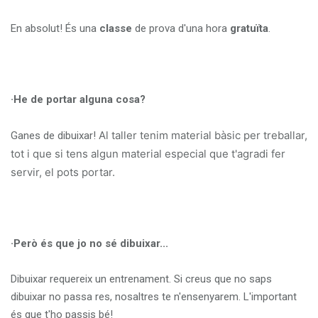
En absolut! És una
classe
de prova d'una hora
gratuïta
.
·He de portar alguna cosa?
Al taller tenim material bàsic per treballar,
Ganes de dibuixar!
tot i que si tens algun material especial que t'agradi fer
servir, el pots portar.
·Però és que jo no sé dibuixar...
Dibuixar requereix un entrenament. Si creus que no saps
dibuixar no passa res, nosaltres te n'ensenyarem. L'important
és que t'ho passis bé!