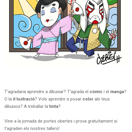
T'agradaria aprendre a dibuixar? T'agrada el
còmic
i el
manga
?
O la
il·lustració
? Vols aprendre a posar
color
als teus
dibuixos? A treballar la
tinta
?
Vine a la jornada de portes obertes i prova gratuïtament si
t'agraden els nostres tallers!