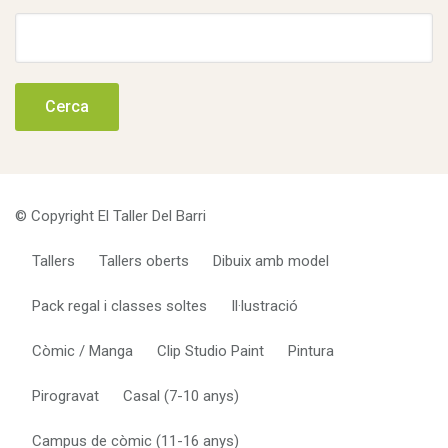
Cerca:
© Copyright El Taller Del Barri
Tallers
Tallers oberts
Dibuix amb model
Pack regal i classes soltes
Il·lustració
Còmic / Manga
Clip Studio Paint
Pintura
Pirogravat
Casal (7-10 anys)
Campus de còmic (11-16 anys)