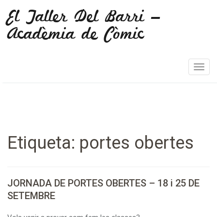
El Taller Del Barri –
Acadèmia de Còmic
T
o
g
g
l
e
Etiqueta:
portes obertes
n
a
v
i
JORNADA DE PORTES OBERTES – 18 i 25 DE
g
SETEMBRE
a
t