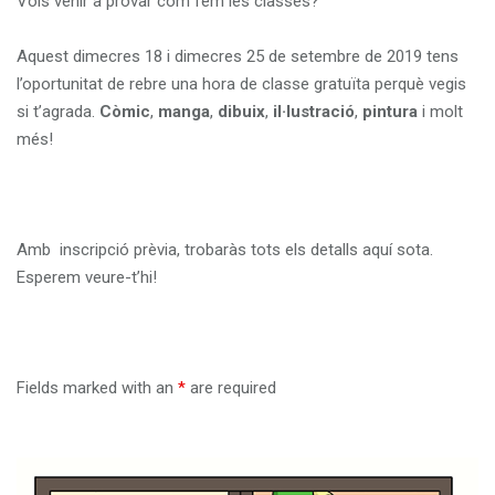
Vols venir a provar com fem les classes?
i
o
Aquest dimecres 18 i dimecres 25 de setembre de 2019 tens
n
l’oportunitat de rebre una hora de classe gratuïta perquè vegis
si t’agrada.
Còmic
,
manga
,
dibuix
,
il·lustració
,
pintura
i molt
més!
Amb inscripció prèvia, trobaràs tots els detalls aquí sota.
Esperem veure-t’hi!
Fields marked with an
*
are required