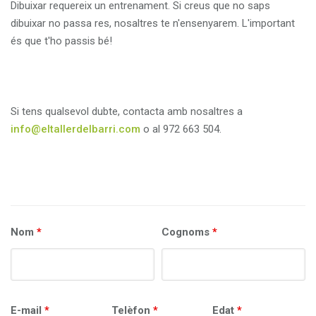
Dibuixar requereix un entrenament. Si creus que no saps
dibuixar no passa res, nosaltres te n'ensenyarem. L'important
és que t'ho passis bé!
Si tens qualsevol dubte, contacta amb nosaltres a
info@eltallerdelbarri.com
o al 972 663 504.
Nom
*
Cognoms
*
E-mail
*
Telèfon
*
Edat
*