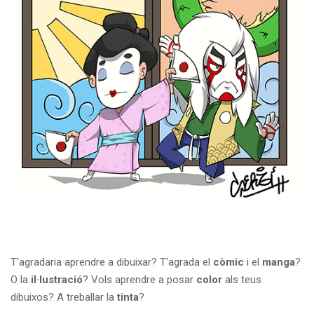
T'agradaria aprendre a dibuixar? T'agrada el
còmic
i el
manga
?
O la
il·lustració
? Vols aprendre a posar
color
als teus
dibuixos? A treballar la
tinta
?