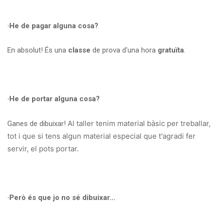
·He de pagar alguna cosa?
En absolut! És una
classe
de prova d'una hora
gratuïta
.
·He de portar alguna cosa?
Al taller tenim material bàsic per treballar,
Ganes de dibuixar!
tot i que si tens algun material especial que t'agradi fer
servir, el pots portar.
·Però és que jo no sé dibuixar...