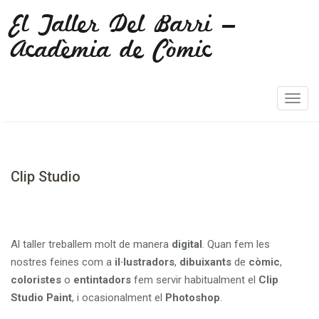
El Taller Del Barri –
Acadèmia de Còmic
T
o
g
g
l
Clip Studio
e
n
a
v
Al taller treballem molt de manera
digital
. Quan fem les
i
nostres feines com a
il·lustradors
,
dibuixants
de
còmic
,
g
coloristes
o
entintadors
fem servir habitualment el
Clip
a
Studio
Paint
, i ocasionalment el
Photoshop
.
t