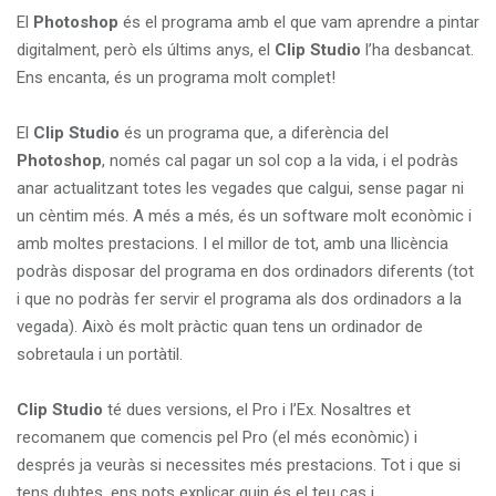
i
El
Photoshop
és el programa amb el que vam aprendre a pintar
o
digitalment, però els últims anys, el
Clip
Studio
l’ha desbancat.
n
Ens encanta, és un programa molt complet!
El
Clip
Studio
és un programa que, a diferència del
Photoshop
, només cal pagar un sol cop a la vida, i el podràs
anar actualitzant totes les vegades que calgui, sense pagar ni
un cèntim més. A més a més, és un software molt econòmic i
amb moltes prestacions. I el millor de tot, amb una llicència
podràs disposar del programa en dos ordinadors diferents (tot
i que no podràs fer servir el programa als dos ordinadors a la
vegada). Això és molt pràctic quan tens un ordinador de
sobretaula i un portàtil.
Clip
Studio
té dues versions, el Pro i l’Ex. Nosaltres et
recomanem que comencis pel Pro (el més econòmic) i
després ja veuràs si necessites més prestacions. Tot i que si
tens dubtes, ens pots explicar quin és el teu cas i